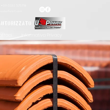
X
+39 0332 575718
asterfersrl.com
ttaci
Informativa Privacy