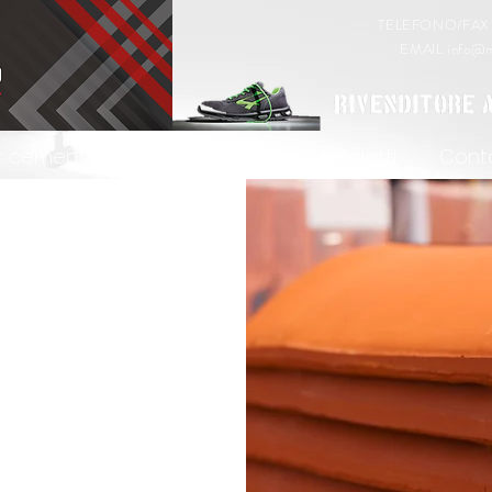
TELEFONO/FA
EMAIL
info@m
er cemento armato
Servizi
Prodotti
Conta